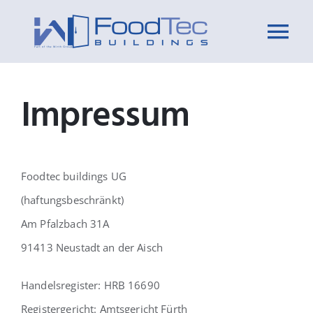
Zum
Inhalt
Tog
springen
Nav
Start
Impressum
Insights
Leistungen
Foodtec buildings UG
(haftungsbeschränkt)
Über uns
Am Pfalzbach 31A
91413 Neustadt an der Aisch
Unsere Philosophie
Handelsregister: HRB 16690
Registergericht: Amtsgericht Fürth
Projekte